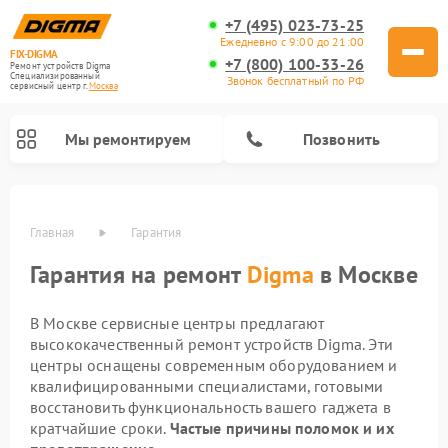
+7 (495) 023-73-25
Ежедневно с 9:00 до 21:00
FIX-DIGMA
+7 (800) 100-33-26
Ремонт устройств Digma
Специализированный
Звонок бесплатный по РФ
cервисный центр г.
Москва
Мы ремонтируем
Позвонить
Главная
Гарантия
Гарантия на ремонт
Digma
в Москве
В Москве сервисные центры предлагают
высококачественный ремонт устройств Digma. Эти
центры оснащены современным оборудованием и
квалифицированными специалистами, готовыми
восстановить функциональность вашего гаджета в
Ремонт электронных книг Digma
Ремонт электросамокатов Digma
кратчайшие сроки.
Частые причины поломок и их