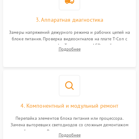
3. Аппаратная диагностика
Замеры напряжений дежурного режима и рабочих цепей на
блоке питания. Проверка видеосигналов на плате T-Con с
помощью осциллографа. Тестирование LED-драйвера и
Подробнее
светодиодных планок подсветки мультиметром.
4. Компонентный и модульный ремонт
Перепайка элементов блока питания или процессора.
Замена выгоревших светодиодов со сложным демонтажом
хрупкой матрицы. Восстановление поврежденных дорожек,
Подробнее
прошивка микросхем памяти EEPROM