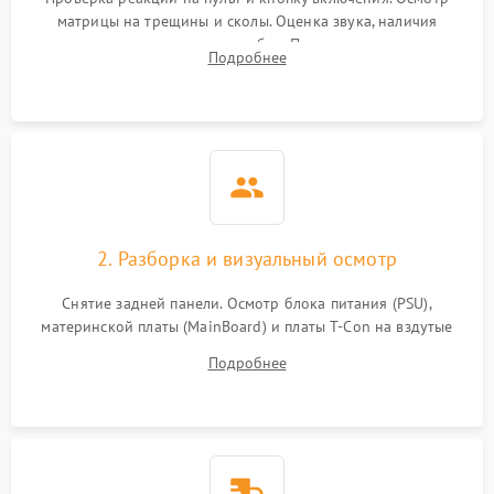
матрицы на трещины и сколы. Оценка звука, наличия
подсветки и индикаторов ошибок. Подключение тестовых
Подробнее
источников сигнала для выявления симптомов поломки.
2. Разборка и визуальный осмотр
Снятие задней панели. Осмотр блока питания (PSU),
материнской платы (MainBoard) и платы T-Con на вздутые
конденсаторы, прогары, окисления и микротрещины.
Подробнее
Проверка надежности фиксации и целостности шлейфов.