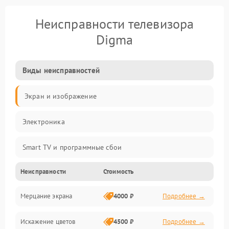
Неисправности телевизора
Digma
Виды неисправностей
Экран и изображение
Электроника
Smart TV и программные сбои
Неисправности
Стоимость
Питание и запуск
Мерцание экрана
4000 ₽
Подробнее →
Подсветка и LED-модули
Искажение цветов
4500 ₽
Подробнее →
Звук и аудиосистема