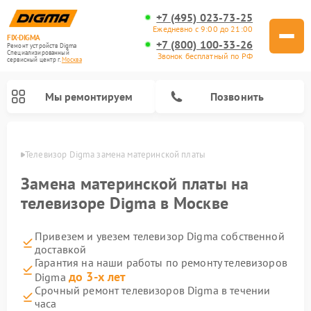
+7 (495) 023-73-25
Ежедневно с 9:00 до 21:00
FIX-DIGMA
+7 (800) 100-33-26
Ремонт устройств Digma
Специализированный
Звонок бесплатный по РФ
cервисный центр г.
Москва
Мы ремонтируем
Позвонить
оскве
Телевизор Digma замена материнской платы
Замена материнской платы на
телевизоре Digma в Москве
Привезем и увезем телевизор Digma собственной
доставкой
Гарантия на наши работы по ремонту телевизоров
до 3-х лет
Digma
Ремонт электросамокатов Digma
Ремонт электронных книг Digma
Срочный ремонт телевизоров Digma в течении
часа