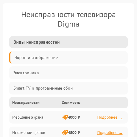
Неисправности телевизора
Digma
Виды неисправностей
Экран и изображение
Электроника
Smart TV и программные сбои
Неисправности
Стоимость
Питание и запуск
Мерцание экрана
4000 ₽
Подробнее →
Подсветка и LED-модули
Искажение цветов
4500 ₽
Подробнее →
Звук и аудиосистема