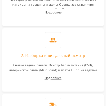
матрицы на трещины и сколы. Оценка звука, наличия
подсветки и индикаторов ошибок. Подключение тестовых
Подробнее
источников сигнала для выявления симптомов поломки.
2. Разборка и визуальный осмотр
Снятие задней панели. Осмотр блока питания (PSU),
материнской платы (MainBoard) и платы T-Con на вздутые
конденсаторы, прогары, окисления и микротрещины.
Подробнее
Проверка надежности фиксации и целостности шлейфов.