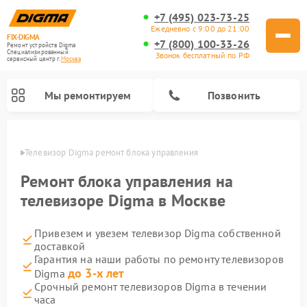
+7 (495) 023-73-25
Ежедневно с 9:00 до 21:00
FIX-DIGMA
+7 (800) 100-33-26
Ремонт устройств Digma
Специализированный
Звонок бесплатный по РФ
cервисный центр г.
Москва
Мы ремонтируем
Позвонить
оскве
Телевизор Digma ремонт блока управления
Ремонт блока управления на
телевизоре Digma в Москве
Привезем и увезем телевизор Digma собственной
доставкой
Гарантия на наши работы по ремонту телевизоров
до 3-х лет
Digma
Ремонт электросамокатов Digma
Ремонт электронных книг Digma
Срочный ремонт телевизоров Digma в течении
часа