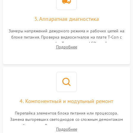
3. Аппаратная диагностика
Замеры напряжений дежурного режима и рабочих цепей на
блоке питания. Проверка видеосигналов на плате T-Con с
помощью осциллографа. Тестирование LED-драйвера и
Подробнее
светодиодных планок подсветки мультиметром.
4. Компонентный и модульный ремонт
Перепайка элементов блока питания или процессора.
Замена выгоревших светодиодов со сложным демонтажом
хрупкой матрицы. Восстановление поврежденных дорожек,
Подробнее
прошивка микросхем памяти EEPROM