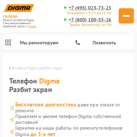
+7 (495) 023-73-25
Ежедневно с 9:00 до 21:00
FIX-DIGMA
+7 (800) 100-33-26
Ремонт устройств Digma
Специализированный
Звонок бесплатный по РФ
cервисный центр г.
Москва
Мы ремонтируем
Позвонить
оскве
Телефон Digma разбит экран
Телефон
Digma
Разбит экран
Бесплатная диагностика
даже при отказе от
ремонта
Привезем и увезем телефон Digma собственной
доставкой
Ремонт электросамокатов Digma
Ремонт электронных книг Digma
Гарантия на наши работы по ремонту телефонов
до 3-х лет
Digma