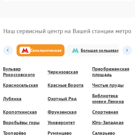
Наш сервисный центр на Вашей станции метро
Сокольническая
Большая кольцевая
Бульвар
Преображенская
Черкизовская
Рокоссовского
площадь
Красносельская
Красные Ворота
Чистые пруды
Библиотека
Лубянка
Охотный Ряд
имени Ленина
Кропоткинская
Фрунзенская
Спортивная
Воробьёвы горы
Университет
Юго-Западная
Тропарёво
Румянцево
Саларьево