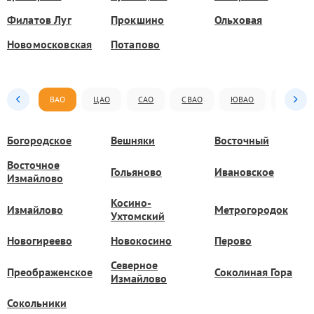
Филатов Луг
Прокшино
Ольховая
Новомосковская
Потапово
ВАО
ЦАО
САО
СВАО
ЮВАО
ЮАО
Богородское
Вешняки
Восточный
Восточное
Гольяново
Ивановское
Измайлово
Косино-
Измайлово
Метрогородок
Ухтомский
Новогиреево
Новокосино
Перово
Северное
Преображенское
Соколиная Гора
Измайлово
Сокольники