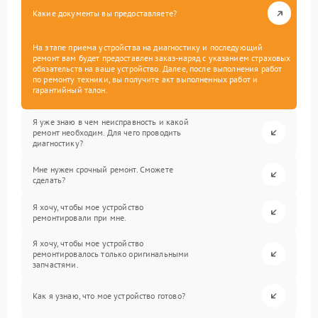
Какие документы вы предоставляете?
На этапе приема устройства на диагностику и последующий
ремонт вам будет предоставлен заказ-наряд с указанием страховых
обязательств на ваше устройство. Далее, после выполнения работ
по ремонту техники, вы получите акт выполненных работ и
гарантийный талон.
Я уже знаю в чем неисправность и какой
ремонт необходим. Для чего проводить
диагностику?
Мне нужен срочный ремонт. Сможете
сделать?
Я хочу, чтобы мое устройство
ремонтировали при мне.
Я хочу, чтобы мое устройство
ремонтировалось только оригинальными
запчастями.
Как я узнаю, что мое устройство готово?