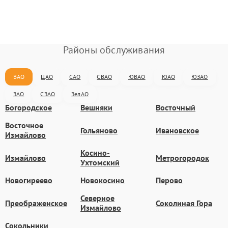
Районы обслуживания
ВАО
ЦАО
САО
СВАО
ЮВАО
ЮАО
ЮЗАО
ЗАО
СЗАО
ЗелАО
Богородское
Вешняки
Восточный
Восточное
Гольяново
Ивановское
Измайлово
Косино-
Измайлово
Метрогородок
Ухтомский
Новогиреево
Новокосино
Перово
Северное
Преображенское
Соколиная Гора
Измайлово
Сокольники