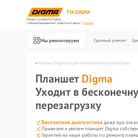
FIX-DIGMA
Ремонт устройств Digma
Специализированный cервисный центр г.
Москва
Мы ремонтируем
Срочный ремонт
Це
тов Digma в Москве
Планшет Digma уходит в бесконечную перезагрузку
Планшет
Digma
Уходит в бесконечн
перезагрузку
Бесплатная диагностика
даже при отказ
Привезем и увезем планшет Digma собстве
Ремонт электронных книг Digma
Ремонт электросамокатов Digma
Гарантия на наши работы по ремонту пла