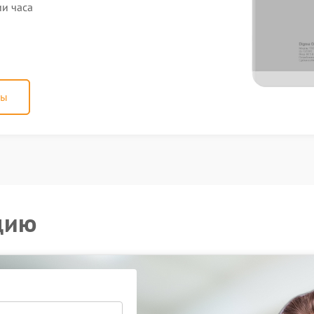
и часа
ны
цию