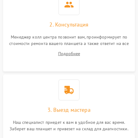
Камера
Сенсорное управление
2. Консультация
Проблемы с механикой
Менеджер колл центра позвонит вам, проинформирует по
стоимости ремонта вашего планшета а также ответит на все
Питание и аккумулятор
ваши вопросы.
Подробнее
Кнопки и органы управления
Звук и аудио
Камеры
ПО
3. Выезд мастера
Наш специалист приедет к вам в удобное для вас время.
Заберет ваш планшет и привезет на склад для диагностики.