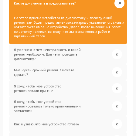
Какие документы вы предоставляете?
На этапе приема устройства на диагностику и последующий
ремонт вам будет предоставлен заказ-наряд с указанием страховых
обязательств на ваше устройство. Далее, после выполнения работ
по ремонту техники, вы получите акт выполненных работ и
гарантийный талон.
Я уже знаю в чем неисправность и какой
ремонт необходим. Для чего проводить
диагностику?
Мне нужен срочный ремонт. Сможете
сделать?
Я хочу, чтобы мое устройство
ремонтировали при мне.
Я хочу, чтобы мое устройство
ремонтировалось только оригинальными
запчастями.
Как я узнаю, что мое устройство готово?