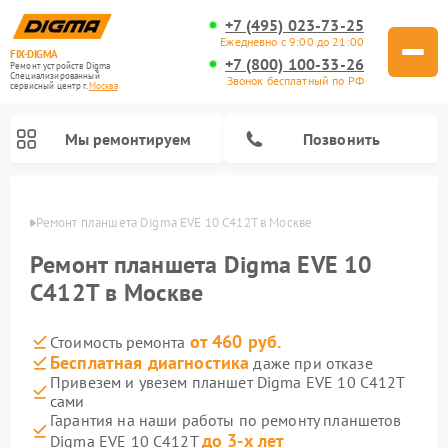
+7 (495) 023-73-25
Ежедневно с 9:00 до 21:00
FIX-DIGMA
+7 (800) 100-33-26
Ремонт устройств Digma
Специализированный
Звонок бесплатный по РФ
cервисный центр г.
Москва
Мы ремонтируем
Позвонить
оскве
Ремонт планшета Digma EVE 10 C412T в Москве
Ремонт планшета Digma EVE 10
C412T в Москве
от 460 руб.
Стоимость ремонта
Бесплатная диагностика
даже при отказе
Привезем и увезем планшет Digma EVE 10 C412T
сами
Ремонт электросамокатов Digma
Ремонт электронных книг Digma
Гарантия на наши работы по ремонту планшетов
до 3-х лет
Digma EVE 10 C412T