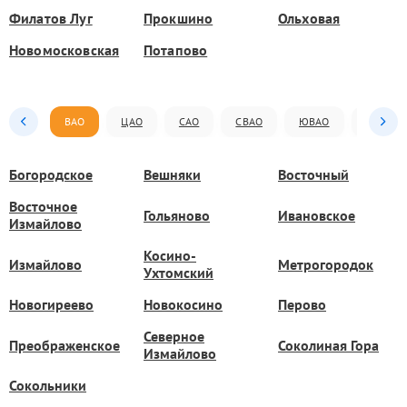
Филатов Луг
Прокшино
Ольховая
Новомосковская
Потапово
ВАО
ЦАО
САО
СВАО
ЮВАО
ЮАО
Богородское
Вешняки
Восточный
Восточное
Гольяново
Ивановское
Измайлово
Косино-
Измайлово
Метрогородок
Ухтомский
Новогиреево
Новокосино
Перово
Северное
Преображенское
Соколиная Гора
Измайлово
Сокольники