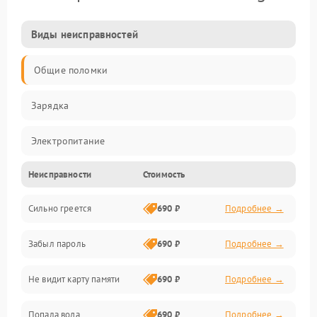
Виды неисправностей
Общие поломки
Зарядка
Электропитание
Неисправности
Стоимость
Экран и изображение
Сильно греется
690 ₽
Подробнее →
Дисплей
Забыл пароль
690 ₽
Подробнее →
Экран (дисплей)
Не видит карту памяти
690 ₽
Подробнее →
Связь
Попала вода
690 ₽
Подробнее →