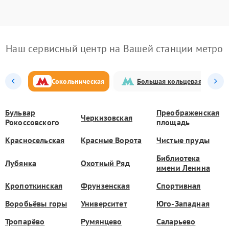
Наш сервисный центр на Вашей станции метро
Сокольническая
Большая кольцевая
Бульвар
Преображенская
Черкизовская
Рокоссовского
площадь
Красносельская
Красные Ворота
Чистые пруды
Библиотека
Лубянка
Охотный Ряд
имени Ленина
Кропоткинская
Фрунзенская
Спортивная
Воробьёвы горы
Университет
Юго-Западная
Тропарёво
Румянцево
Саларьево