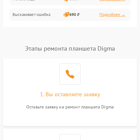
Разговор (микрофон, динамик)
Выскакивает ошибка
690 ₽
Подробнее →
Перегрев и нестабильная работа
Влага и механические повреждения
Сеть и интернет
Этапы ремонта планшета Digma
Зарядка и разъёмы
Программные сбои
1. Вы оставляете заявку
Память и данные
Оставьте заявку на ремонт планшета Digma
Режим работы
Связь и беспроводные модули