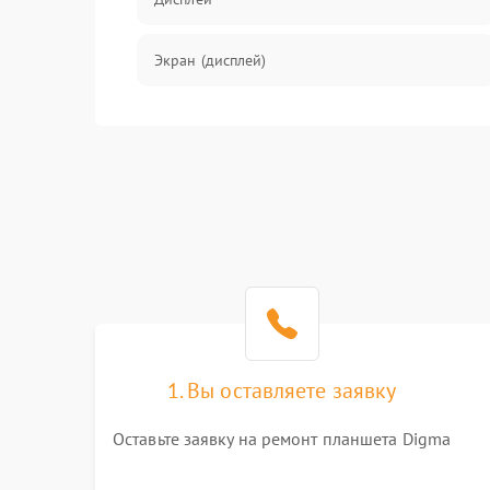
Экран (дисплей)
Связь
Разговор (микрофон, динамик)
Перегрев и нестабильная работа
Влага и механические повреждения
Сеть и интернет
1. Вы оставляете заявку
Зарядка и разъёмы
Оставьте заявку на ремонт планшета Digma
Программные сбои