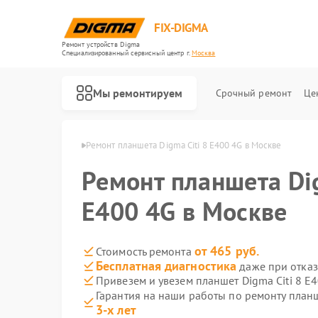
FIX-DIGMA
Ремонт устройств Digma
Специализированный cервисный центр г.
Москва
Мы ремонтируем
Срочный ремонт
Це
тов Digma в Москве
Ремонт планшета Digma Citi 8 E400 4G в Москве
Ремонт планшета Dig
E400 4G в Москве
от 465 руб.
Стоимость ремонта
Бесплатная диагностика
даже при отказ
Привезем и увезем планшет Digma Citi 8 E
Гарантия на наши работы по ремонту планш
Ремонт электронных книг Digma
Ремонт электросамокатов Digma
3-х лет